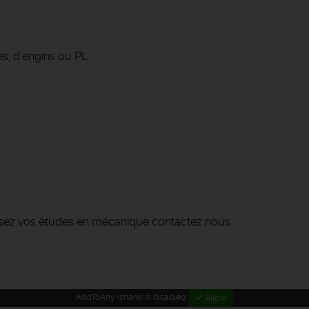
s, d'engins ou PL
ssez vos études en mécanique contactez nous
AddToAny (share) is disabled.
✓ Allow