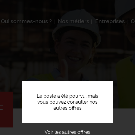
Qui sommes-nous ?
Nos métiers
Entreprises
O
Le poste a été pourvu, mais
vous pouvez consulter nos
F
autres offres
Voir les autres offres