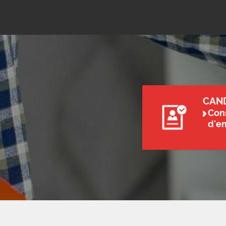
CAN
Cons
d'e