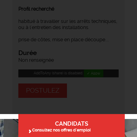
Profil recherché
habitué à travailler sur les arrêts techniques,
ou à l'entretien des installations.
prise de côtes, mise en place découpe....
Durée
Non renseignée
AddToAny (share) is disabled.
✓ Allow
POSTULEZ
CANDIDATS
Consultez nos offres d'emploi